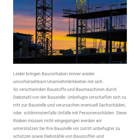
Leider bringen Bauvorhaben immer wieder
unvorhersehbare Unannehmlichkeiten mit sich.
So verschwinden Baustoffe und Baumaschinen durch
Diebstahl von der Baustelle. Unbefugte verschaffen sich zu
tritt zur Baustelle und verursachen eventuell Sachschäden,
oder schlimmstenfalls Unfälle mit Personenschäden. Diese
Risiken müssen nicht eingegangen werden wir
unterstützen Sie Ihre Baustelle vor zutritt unbefugter zu
schützen sowie Diebstähle von Baustoffen und