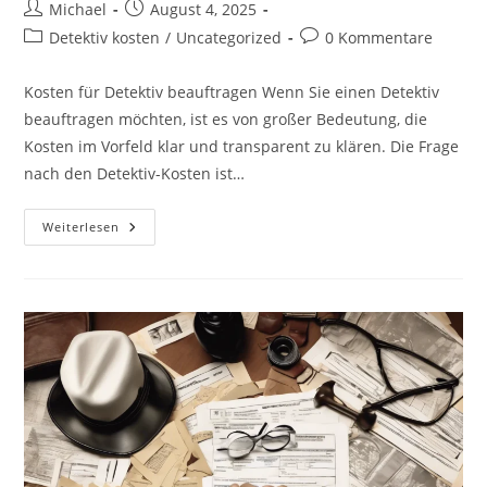
Beitrags-
Beitrag
Michael
August 4, 2025
Autor:
veröffentlicht:
Beitrags-
Beitrags-
Detektiv kosten
/
Uncategorized
0 Kommentare
Kategorie:
Kommentare:
Kosten für Detektiv beauftragen Wenn Sie einen Detektiv
beauftragen möchten, ist es von großer Bedeutung, die
Kosten im Vorfeld klar und transparent zu klären. Die Frage
nach den Detektiv-Kosten ist…
Die
Weiterlesen
Kostenstruktur
Der
Detektei-
M.T.S