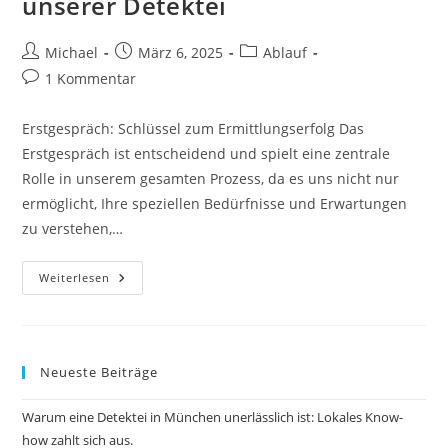
unserer Detektei
Beitrags-
Beitrag
Beitrags-
Michael
März 6, 2025
Ablauf
Autor:
veröffentlicht:
Kategorie:
Beitrags-
1 Kommentar
Kommentare:
Erstgespräch: Schlüssel zum Ermittlungserfolg Das
Erstgespräch ist entscheidend und spielt eine zentrale
Rolle in unserem gesamten Prozess, da es uns nicht nur
ermöglicht, Ihre speziellen Bedürfnisse und Erwartungen
zu verstehen,…
Das
Weiterlesen
Beratungsgespräch
Mit
Unserer
Detektei
Neueste Beiträge
Warum eine Detektei in München unerlässlich ist: Lokales Know-
how zahlt sich aus.