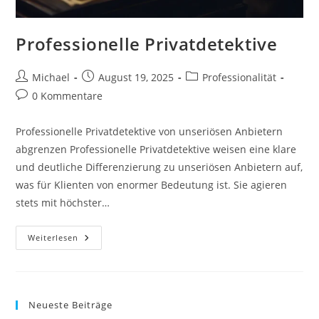
Professionelle Privatdetektive
Beitrags-
Beitrag
Beitrags-
Michael
August 19, 2025
Professionalität
Autor:
veröffentlicht:
Kategorie:
Beitrags-
0 Kommentare
Kommentare:
Professionelle Privatdetektive von unseriösen Anbietern
abgrenzen Professionelle Privatdetektive weisen eine klare
und deutliche Differenzierung zu unseriösen Anbietern auf,
was für Klienten von enormer Bedeutung ist. Sie agieren
stets mit höchster…
Professionelle
Weiterlesen
Privatdetektive
Neueste Beiträge